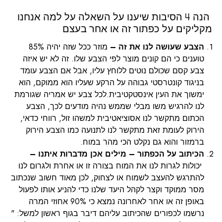
הנה 4 הסיבות שיענו על השאלה על למה אנחנו
מקליקים על כפתור זה או אחר בעצם
הצבע שעושה לנו את זה –
מוזר ככל שזה יהיה 85%
טוענים כי הם קונים מוצר לפי הצבע שלו. זה לא יש איזה
צבע קסם שכולם נוטים ללוחץ עליו, אבל אם הצבע עומד
בניגוד קונטרסטי גבוהה על הרקע שעליו הוא ממוקם, הוא
ימשוך את העין אינסטקטיבית.לכל צבע יש אמריה שגורמת
לנו להרגיש משו מבלי שממש נהיה מודעים לכך, הצבע
הכתום מתקשר לנו אסוציאטיבית למשהו זול, רווחי כדאי,
הירוק לעומת זאת מתקשר לנו לתנועה כמו הצבע הירוק
ברמזור והוא גם נקלט הכי מהר במוח.
הכיתוב על הכפתור – מילים אכן מדברות איתנו –
יכולות לגרות לנו את המוח בצורה זו או אחרת ולגרום לנו
להתרגש להעצב לשמוח או לצחוק, לכן מאוד חשוב שנכתוב
מסר ממוקד וקצר לקהל היעד שלנו כדי להניע אותו לפעול
באופן זה או אחר לאחרונה נמצא כי 90% אחוזי המרה
נרשמו לכפורים שהכיתוב עליהם דיבר בגוף ראשון למשל: "