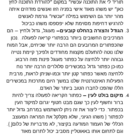
תוריד לי את התוכנה עכשיו" במקום "להורדת התוכנה לחץ
כאן" יש משהו מאוד אישי בפניה הזו ואנשים מזדהים איתה
מהר יותר.גם השימוש במילה "עכשיו" גורמת לאנשים
להרגיש דחיפות מסוימת שלא יפספסו משהו כביכול
הגודל והצורה בהחלט קובעים–
מעוגל, גדול ולחיץ – הם
המרכיבים החשובים ביותר בכפתורי קריאה לפעולה. .נכון
שהכפתורים המרובעים הם הרבה יותר שכיחים, אבל המוח
שלנו נוטה להתעלם מקצוות מחודדים ולפיכך קיימת נטייה
גבוהה יותר ללחיצה על כפתור מעוגל פינות מזה הרבוע.
כמו-כן כפתור גדול במכשירים סלולרים הרבה יותר נוח
ללחיצה מאשר כפתור קטן יותר וכמו-שניתן לראות, מרבית
הפעילות האינטרנטית שלנו במשך היום מתרכזת במכשירים
הללו שהפכו לחברו הטוב ביותר של האדם.
מיקום בולט לעין –
כפתור הקריאה לפעולה צריך להיות
ברור וחשוף לעין כך שגם מבט חטוף יגרום למיקוד העין
בכפתור. כדי ליצור את זה ניתן להשתמש במרחב גדול יותר
לכפתור ( משהו הגיוני, שלא מקלקל את המראה המעוצב
הכללי של העמוד המודעה בקיצור, לא מדבריות של כלוםJ ).
וגם לתחום אותו באאוטליין מסביב יכול לתרום מאוד