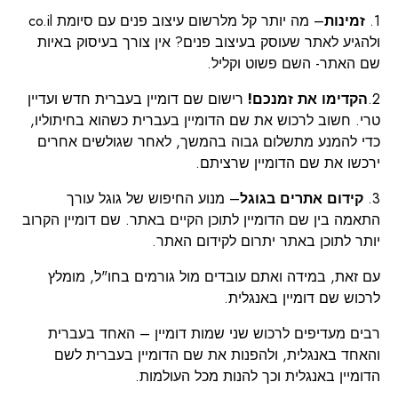
1.
זמינות
– מה יותר קל מלרשום עיצוב פנים עם סיומת co.il
ולהגיע לאתר שעוסק בעיצוב פנים? אין צורך בעיסוק באיות
שם האתר- השם פשוט וקליל.
2.
הקדימו את זמנכם!
רישום שם דומיין בעברית חדש ועדיין
טרי. חשוב לרכוש את שם הדומיין בעברית כשהוא בחיתוליו,
כדי להמנע מתשלום גבוה בהמשך, לאחר שגולשים אחרים
ירכשו את שם הדומיין שרציתם.
3.
קידום אתרים בגוגל
– מנוע החיפוש של גוגל עורך
התאמה בין שם הדומיין לתוכן הקיים באתר. שם דומיין הקרוב
יותר לתוכן באתר יתרום לקידום האתר.
עם זאת, במידה ואתם עובדים מול גורמים בחו"ל, מומלץ
לרכוש שם דומיין באנגלית.
רבים מעדיפים לרכוש שני שמות דומיין – האחד בעברית
והאחד באנגלית, ולהפנות את שם הדומיין בעברית לשם
הדומיין באנגלית וכך להנות מכל העולמות.