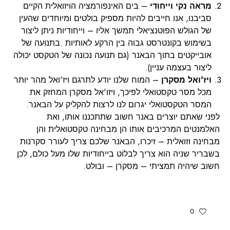
מראה נקי וייחודי
– בים האינפורמציה הויזואלית הקיים
סביבנו, אנו חייבים להיות מספיק בולטים ומיוחדים שהעין
של הגולש הפוטנציאלי תמשך אליו – וייחודיות ניתן ליצור
בשימוש בקונטרסט גבוה בין הרקע לאותיות .בתנועה של
אובייקטים בתוך הבאנר (גם תנועה נכונה של הטקסט יכולה
ליצור בעצמה עניין).
ויז'ואל מסקרן
– המוח שלנו יודע לתרגם ויז'ואל מהר יותר
מכל מסר טקסטואלי לפיכך, ויזו'אל מסקרן המחזק את
המסר הטקסטואלי יגרום לנו לרצות להקליק על הבאנר.
לפני שאתם יוצרים באנר חשוב שתתכננו אותו, ואת
האלמנטים המרכיבים אותו הן מבחינה טקסטואלית והן
מבחינה וזואלית – זיכרו, הבאנר שלכם צריך לעורר סקרנות
בשבריר שניה הוא צריך לבלוט בייחודיות שלו מעל כולם, לכן
חשוב שיהיה תמציתי – מסקרן – ובולט.
0