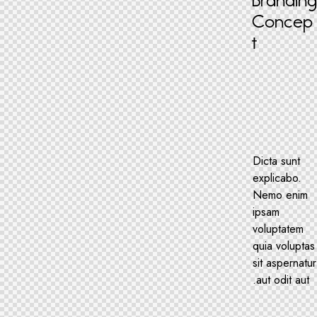
Brandin
Concep
t
Dicta sunt
explicabo.
Nemo enim
ipsam
voluptatem
quia voluptas
sit aspernatur
aut odit aut.